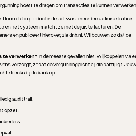
e vergunning hoeft te dragen om transacties te kunnen verwerken
form dat in productie draait, waar meerdere administraties
 op en het systeem matcht ze met de juiste facturen. De
ers en publiceert hierover, zie
dnb.nl
. Wij bouwen zo dat de
s te verwerken?
In de meeste gevallen niet. Wij koppelen via e
s verzorgt, zodat de vergunningplicht bij die partij ligt. Jou
chtstreeks bij de bank op.
edig audittrail.
nt opzet.
nbieders.
opvalt.