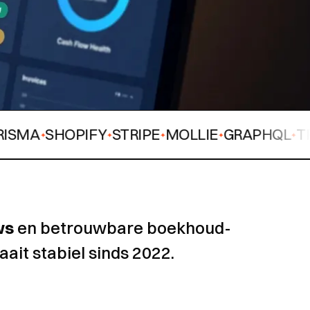
SHOPIFY
STRIPE
MOLLIE
GRAPHQL
TRPC
R
✦
✦
✦
✦
✦
✦
ws
en betrouwbare boekhoud-
ait stabiel sinds 2022.