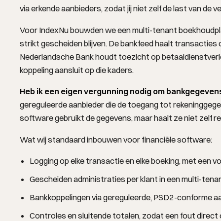
via erkende aanbieders, zodat jij niet zelf de last van d
Voor
IndexNu
bouwden we een multi-tenant boekhoudplat
strikt gescheiden blijven. De bankfeed haalt transacties
Nederlandsche Bank houdt toezicht op betaaldienstverlen
koppeling aansluit op die kaders.
Heb ik een eigen vergunning nodig om bankgegeven
gereguleerde aanbieder die de toegang tot rekeninggegeven
software gebruikt de gegevens, maar haalt ze niet zelf re
Wat wij standaard inbouwen voor financiële software:
Logging op elke transactie en elke boeking, met een voll
Gescheiden administraties per klant in een multi-tena
Bankkoppelingen via gereguleerde, PSD2-conforme aa
Controles en sluitende totalen, zodat een fout direct 