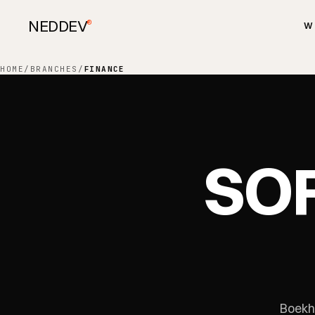
NEDDEV
®
W
HOME
/
BRANCHES
/
FINANCE
SO
Boekh