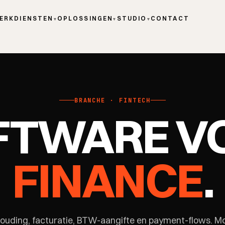
ERK
DIENSTEN
OPLOSSINGEN
STUDIO
CONTACT
▾
▾
▾
BRANCHE · FINTECH
FTWARE V
FINANCE
.
ouding, facturatie, BTW-aangifte en payment-flows. Mol