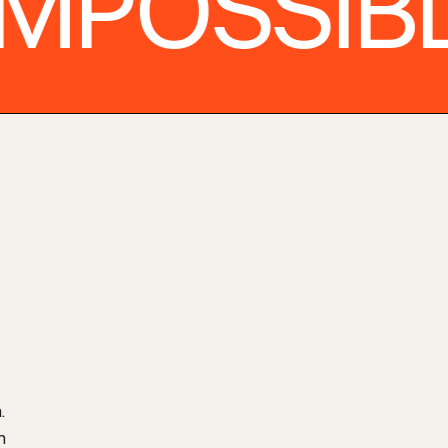
MPOSSIBL
.
n