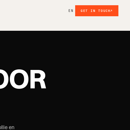
EN
GET IN TOUCH
OOR
lie en