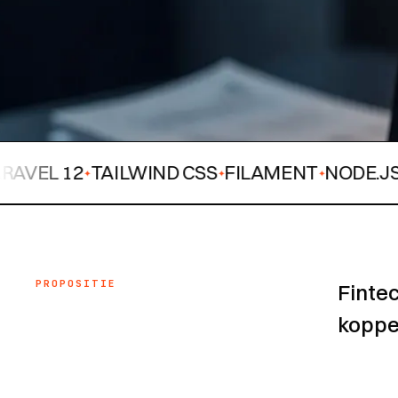
 12
TAILWIND CSS
FILAMENT
NODE.JS
PYT
✦
✦
✦
✦
PROPOSITIE
Finte
koppel