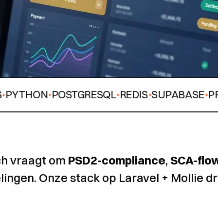
HON
POSTGRESQL
REDIS
SUPABASE
PRISMA
✦
✦
✦
✦
ch vraagt om
PSD2-compliance
,
SCA-flo
ingen. Onze stack op Laravel + Mollie dra