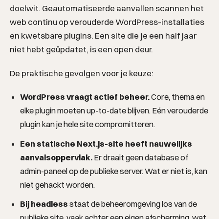
doelwit. Geautomatiseerde aanvallen scannen het
web continu op verouderde WordPress-installaties
en kwetsbare plugins. Een site die je een half jaar
niet hebt geüpdatet, is een open deur.
De praktische gevolgen voor je keuze:
REGIO
WordPress vraagt actief beheer.
Core, thema en
elke plugin moeten up-to-date blijven. Eén verouderde
plugin kan je hele site compromitteren.
Een statische Next.js-site heeft nauwelijks
aanvalsoppervlak.
Er draait geen database of
admin-paneel op de publieke server. Wat er niet is, kan
niet gehackt worden.
Bij headless
staat de beheeromgeving los van de
publieke site, vaak achter een eigen afscherming, wat