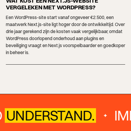
WAT KOST EEN NEXT.JS-WEBSITE
VERGELEKEN MET WORDPRESS?
Een WordPress-site start vanaf ongeveer €2.500, een
maatwerk Next.js-site ligt hoger door de ontwikkeltijd. Over
drie jaar gerekend zijn de kosten vaak vergelijkbaar, omdat
WordPress doorlopend onderhoud aan plugins en
beveiliging vraagt en Next.js voorspelbaarder en goedkoper
in beheer is.
O
UNDERSTAND.
IM
✦